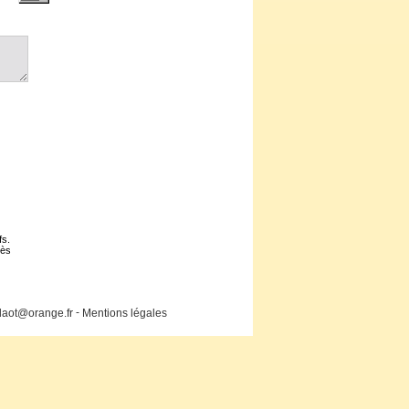
fs.
cès
-
laot@orange.fr
Mentions légales