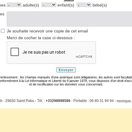
nes
adulte(s)
enfant(s)
bébé(s)
res
Je souhaite recevoir une copie de cet email
Merci de cocher la case ci-dessous :
ertissement : les champs marqués d'une astérique sont obligatoires, les autres sont facultati
nformément à la Loi Informatique et Liberté du 6 janvier 1978, vous disposez d'un droit d'ac
et de rectification sur les données vous concernant.
b - 29830 Saint Pabu - Tél. :
+33298898586
- Portable : 06 80 31 94 94 -
monique.