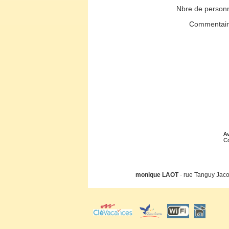
Nbre de person
Commentai
Av
Co
monique LAOT
- rue Tanguy Jaco