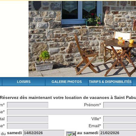
LOISIRS
GALERIE PHOTOS
TARIFS & DISPONIBILITÉS
Réservez dès maintenant votre location de vacances à Saint Pab
m*
Prénom*
se*
tal
Ville*
ne*
Email*
samedi
au samedi
 du