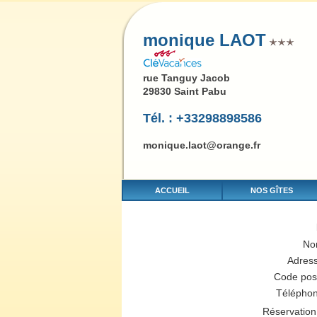
monique LAOT
rue Tanguy Jacob
29830 Saint Pabu
Tél. : +33298898586
monique.laot@orange.fr
ACCUEIL
NOS GÎTES
No
Adres
Code pos
Télépho
Réservation