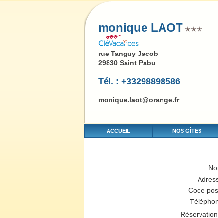
monique LAOT
rue Tanguy Jacob
29830 Saint Pabu
Tél. : +33298898586
monique.laot@orange.fr
ACCUEIL
NOS GÎTES
No
Adres
Code pos
Télépho
Réservation