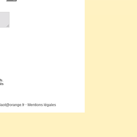
fs.
cès
-
laot@orange.fr
Mentions légales