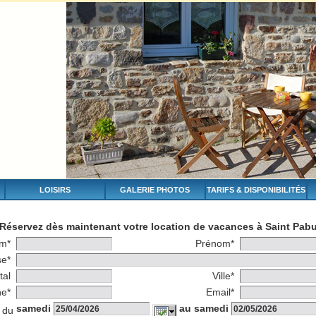
LOISIRS
GALERIE PHOTOS
TARIFS & DISPONIBILITÉS
Réservez dès maintenant votre location de vacances à Saint Pab
m*
Prénom*
se*
tal
Ville*
ne*
Email*
samedi
au samedi
 du