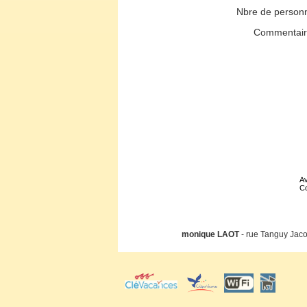
Nbre de person
Commentai
Av
Co
monique LAOT
- rue Tanguy Jaco