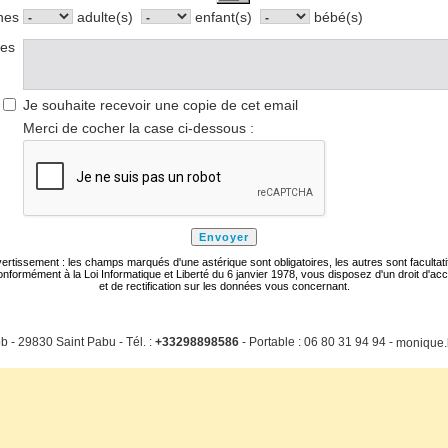
nes
adulte(s)
enfant(s)
bébé(s)
res
Je souhaite recevoir une copie de cet email
Merci de cocher la case ci-dessous :
ertissement : les champs marqués d'une astérique sont obligatoires, les autres sont facultati
nformément à la Loi Informatique et Liberté du 6 janvier 1978, vous disposez d'un droit d'ac
et de rectification sur les données vous concernant.
b - 29830 Saint Pabu - Tél. :
+33298898586
- Portable : 06 80 31 94 94 -
monique.