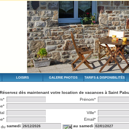
LOISIRS
GALERIE PHOTOS
TARIFS & DISPONIBILITÉS
Réservez dès maintenant votre location de vacances à Saint Pab
m*
Prénom*
se*
tal
Ville*
ne*
Email*
samedi
au samedi
 du