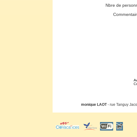
Nbre de person
Commentai
Av
Co
monique LAOT
- rue Tanguy Jaco