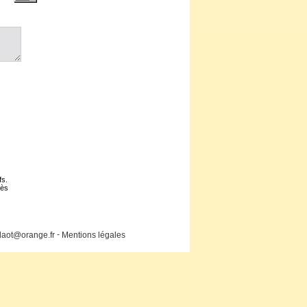
fs.
cès
-
laot@orange.fr
Mentions légales