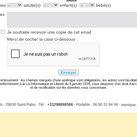
nes
adulte(s)
enfant(s)
bébé(s)
res
Je souhaite recevoir une copie de cet email
Merci de cocher la case ci-dessous :
ertissement : les champs marqués d'une astérique sont obligatoires, les autres sont facultati
nformément à la Loi Informatique et Liberté du 6 janvier 1978, vous disposez d'un droit d'ac
et de rectification sur les données vous concernant.
b - 29830 Saint Pabu - Tél. :
+33298898586
- Portable : 06 80 31 94 94 -
monique.