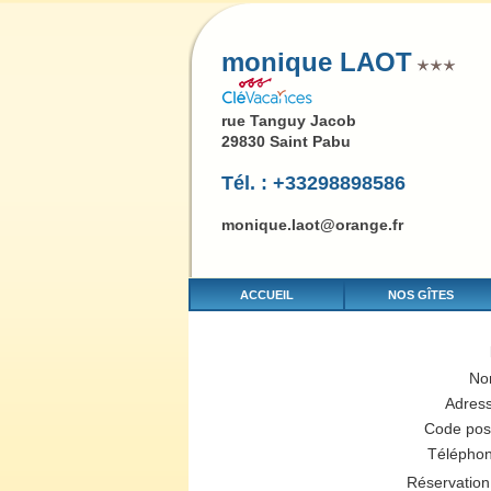
monique LAOT
rue Tanguy Jacob
29830 Saint Pabu
Tél. : +33298898586
monique.laot@orange.fr
ACCUEIL
NOS GÎTES
No
Adres
Code pos
Télépho
Réservation