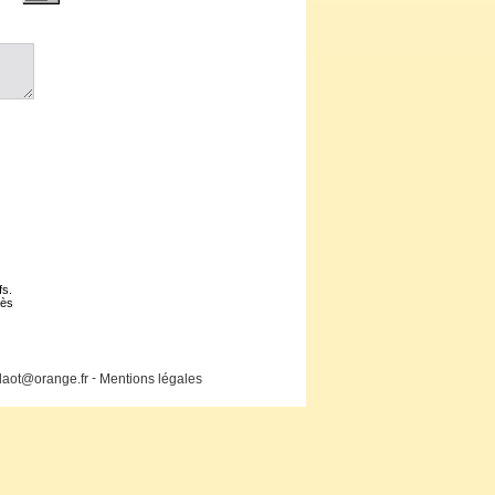
fs.
cès
-
laot@orange.fr
Mentions légales