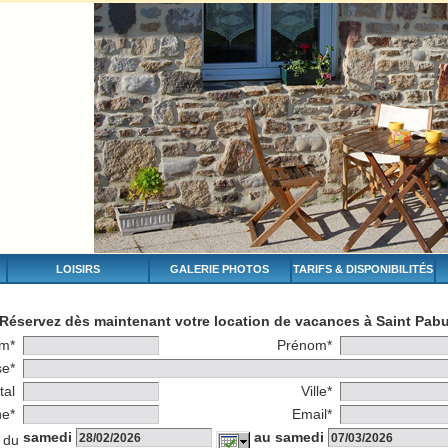
LOISIRS
GALERIE PHOTOS
TARIFS & DISPONIBILITÉS
Réservez dès maintenant votre location de vacances à Saint Pab
m*
Prénom*
se*
tal
Ville*
ne*
Email*
samedi
au samedi
 du