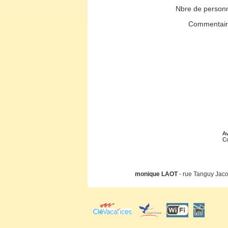
Nbre de person
Commentai
Av
Co
monique LAOT
- rue Tanguy Jaco