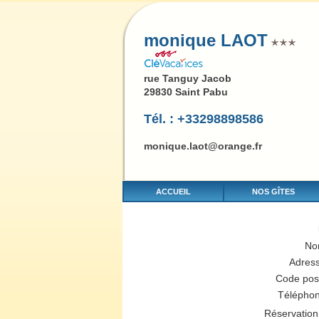
monique LAOT
rue Tanguy Jacob
29830 Saint Pabu
Tél. : +33298898586
monique.laot@orange.fr
ACCUEIL
NOS GÎTES
No
Adres
Code pos
Télépho
Réservation