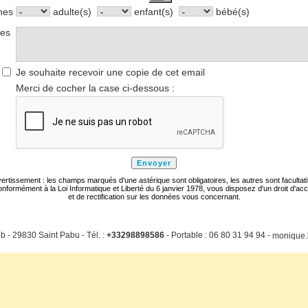
nes
adulte(s)
enfant(s)
bébé(s)
res
Je souhaite recevoir une copie de cet email
Merci de cocher la case ci-dessous :
ertissement : les champs marqués d'une astérique sont obligatoires, les autres sont facultati
nformément à la Loi Informatique et Liberté du 6 janvier 1978, vous disposez d'un droit d'ac
et de rectification sur les données vous concernant.
b - 29830 Saint Pabu - Tél. :
+33298898586
- Portable : 06 80 31 94 94 -
monique.